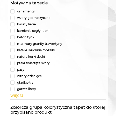
Motyw na tapecie
ornamenty
wzory geometryczne
kwiaty liście
kamienie cegły łupki
beton tynk
marmury granity trawertyny
kafelki i kuchnie mozaiki
natura korki deski
ptaki zwierzęta skóry
pasy
wzory dziecięce
gładkie tła
gazeta litery
WIĘCEJ
Zbiorcza grupa kolorystyczna tapet do której
przypisano produkt