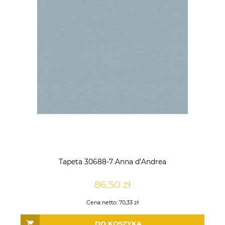
Tapeta 30688-7 Anna d’Andrea
Tapeta Obiektowa Vinylpex
Tapeta Obiektowa Vinylpex
HUGO-W-11-353 / W11,353
HARRY-W-01-475 / W01,475
86,50 zł
142,50 zł
196,50 zł
Cena netto:
70,33 zł
DO KOSZYKA
DO KOSZYKA
DO KOSZYKA