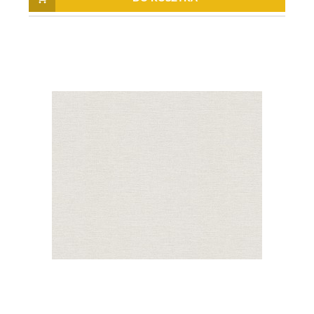
TAPETA 10415-10 PLAY OF
TAPETA 10045-10 Fashion For
LIGHT
Walls - WYPRZEDAŻ
62,00 zł
30,00 zł
76,50 zł
80,50 zł
Cena regularna:
Cena regularna: