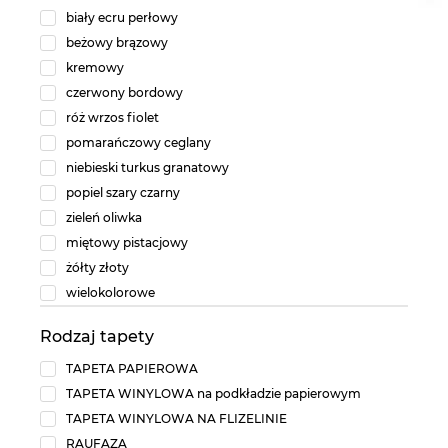
biały ecru perłowy
beżowy brązowy
kremowy
czerwony bordowy
róż wrzos fiolet
pomarańczowy ceglany
niebieski turkus granatowy
popiel szary czarny
zieleń oliwka
miętowy pistacjowy
żółty złoty
wielokolorowe
Rodzaj tapety
TAPETA PAPIEROWA
TAPETA WINYLOWA na podkładzie papierowym
TAPETA WINYLOWA NA FLIZELINIE
RAUFAZA