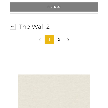
FILTRUJ
The Wall 2
1
2
«
»