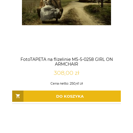
FotoTAPETA na flizelinie MS-5-0258 GIRL ON
ARMCHAIR
308,00 zł
Cena netto:
250,41 zł
TAPETA 5828-01 EXPROMT Le
TAPETA 10474-08 MELANGE /
Grand DIAMOND
27157
DO KOSZYKA
48,00 zł
67,50 zł
65,00 zł
73,50 zł
Cena regularna:
Cena regularna:
DO KOSZYKA
DO KOSZYKA