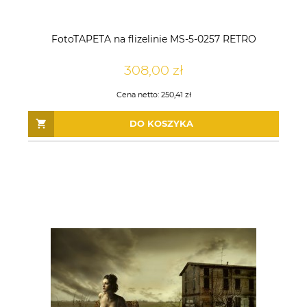
FotoTAPETA na flizelinie MS-5-0257 RETRO
308,00 zł
Cena netto:
250,41 zł
DO KOSZYKA
Tapeta Obiektowa Vinylpex
Tapeta Obiektowa Vinylpex
HUGO-W-11-353 / W11,353
HARRY-W-01-475 / W01,475
142,50 zł
196,50 zł
DO KOSZYKA
DO KOSZYKA