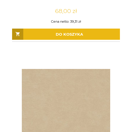
68,00 zł
Cena netto:
39,31 zł
DO KOSZYKA
TAPETA 10450-01 MELANGE /
TAPETA 34511 KUMANO
27132
Wyprzedaż 1 rolka
67,50 zł
67,00 zł
73,50 zł
98,50 zł
Cena regularna:
Cena regularna: