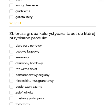
wzory dziecięce
gładkie tła
gazeta litery
WIĘCEJ
Zbiorcza grupa kolorystyczna tapet do której
przypisano produkt
biały ecru perłowy
beżowy brązowy
kremowy
czerwony bordowy
róż wrzos fiolet
pomarańczowy ceglany
niebieski turkus granatowy
popiel szary czarny
zieleń oliwka
miętowy pistacjowy
żółty złoty