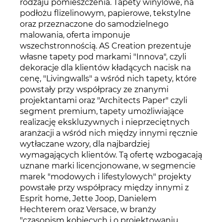
rodzaju pomieszczenia. Tapety winylowe, na
podłożu flizelinowym, papierowe, tekstylne
oraz przeznaczone do samodzielnego
malowania, oferta imponuje
wszechstronnością. AS Creation prezentuje
własne tapety pod markami "Innova", czyli
dekoracje dla klientów kładących nacisk na
cenę, "Livingwalls" a wśród nich tapety, które
powstały przy współpracy ze znanymi
projektantami oraz "Architects Paper" czyli
segment premium, tapety umożliwiające
realizację ekskluzywnych i nieprzeciętnych
aranżacji a wśród nich między innymi ręcznie
wytłaczane wzory, dla najbardziej
wymagających klientów. Tą ofertę wzbogacają
uznane marki licencjonowane, w segmencie
marek "modowych i lifestylowych" projekty
powstałe przy współpracy między innymi z
Esprit home, Jette Joop, Danielem
Hechterem oraz Versace, w branży
"czasopism kobiecych i o projektowaniu