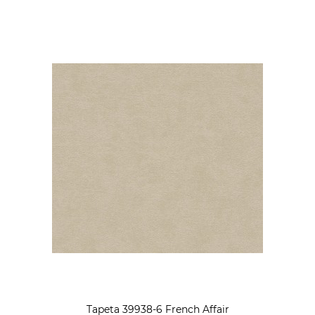
Tapeta Obiektowa Vinylpex
Tapeta Obiektowa Vinylpex
HUGO-W-11-353 / W11,353
HARRY-W-01-475 / W01,475
142,50 zł
196,50 zł
DO KOSZYKA
DO KOSZYKA
Tapeta 39938-6 French Affair