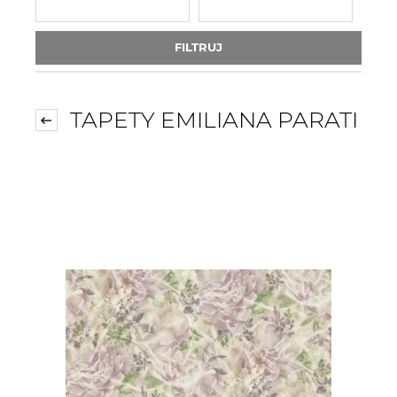
FILTRUJ
TAPETY EMILIANA PARATI
Tapeta Obiektowa Vinylpex
Tapeta Obiektowa Vinylpex
HUGO-W-11-353 / W11,353
HARRY-W-01-475 / W01,475