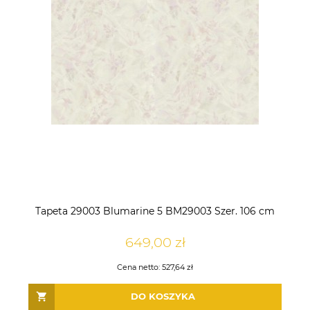
TAPETA 10510-31 SECRET
TAPETA A13702 ELEGANCE
GARDEN
Wyprzedaż 1 rolka
68,00 zł
48,00 zł
70,00 zł
88,00 zł
Cena regularna:
Cena regularna:
DO KOSZYKA
DO KOSZYKA
Tapeta 29003 Blumarine 5 BM29003 Szer. 106 cm
649,00 zł
Cena netto:
527,64 zł
DO KOSZYKA