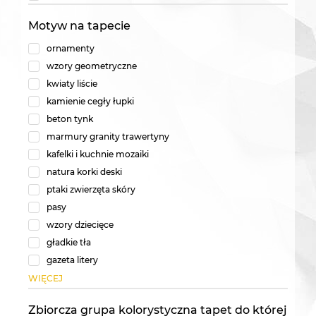
Motyw na tapecie
ornamenty
wzory geometryczne
kwiaty liście
kamienie cegły łupki
beton tynk
marmury granity trawertyny
kafelki i kuchnie mozaiki
natura korki deski
ptaki zwierzęta skóry
pasy
wzory dziecięce
gładkie tła
gazeta litery
WIĘCEJ
Zbiorcza grupa kolorystyczna tapet do której