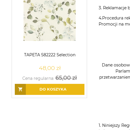
3. Reklamacje 
4.Procedura re
Promocji na m
TAPETA 582222 Selection
TAPETA M64714
Dane osobowe 
48,00 zł
88,00
Parlam
65,00 zł
przetwarzanie
Cena regularna:
Cena regularna:
DO KOSZYKA
DO KO
1. Niniejszy Re