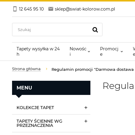
12 645 95 10
sklep@swiat-kolorow.com.pl
Tapety wysyłka w 24
Nowośc
Promocj
h
i
e
Strona główna
Regulamin promocji "Darmowa dostawa 
Regula
MENU
KOLEKCJE TAPET
TAPETY ŚCIENNE WG
PRZEZNACZENIA