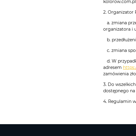
kolorow.com.pl
2. Organizator
a. zmiana prze
organizatora i
b. przedłużeni
c. zmiana spo
d. W przypadku
adresem
https
zamówienia zł
3. Do wszelkic
dostępnego n
4. Regulamin wc