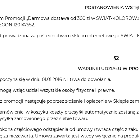
POSTANOWIENIA WSTĘ
rem Promocji „Darmowa dostawa od 300 zł w SWIAT-KOLOROW.
EGON 120147552.
est prowadzona za pośrednictwem sklepu internetowego SWIAT
§2
WARUNKI UDZIAŁU W PR
poczyna się w dniu 01.01.2016 r. i trwa do odwołania.
mogą wziąć udział wszystkie osoby fizyczne i prawne.
 z promocji następuje poprzez złożenie i opłacenie w Sklepie z
zamówienia, w koszyku koszty przesyłki automatycznie zostaną zm
ysyłką zamówionego przez siebie towaru.
t dokona częściowego odstąpienia od umowy (zwraca część z za
ę za niezawartą. Umowa zawarta jest wtedy wyłącznie na produkt