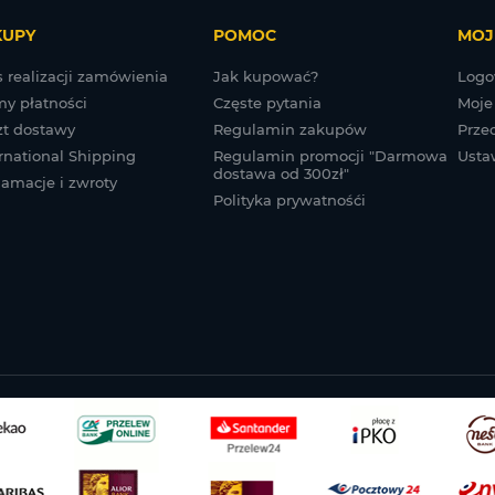
KUPY
POMOC
MOJ
 realizacji zamówienia
Jak kupować?
Logo
my płatności
Częste pytania
Moje
zt dostawy
Regulamin zakupów
Prze
rnational Shipping
Regulamin promocji "Darmowa
Usta
dostawa od 300zł"
lamacje i zwroty
Polityka prywatnośći