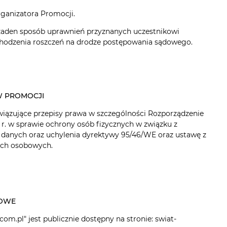
rganizatora Promocji.
 żaden sposób uprawnień przyznanych uczestnikowi
hodzenia roszczeń na drodze postępowania sądowego.
ta 8746-04 Le Grand
TAPETA DE120088 EMBELLISH /
 PROMOCJI
Platinum
DECORTEX
ązujące przepisy prawa w szczególności Rozporządzenie
98,00 zł
95,00 zł
 r. w sprawie ochrony osób fizycznych w związku z
99,90 zł
142,00 zł
danych oraz uchylenia dyrektywy 95/46/WE oraz ustawę z
regularna:
Cena regularna:
nych osobowych.
DO KOSZYKA
DO KOSZYKA
COWE
m.pl" jest publicznie dostępny na stronie: swiat-