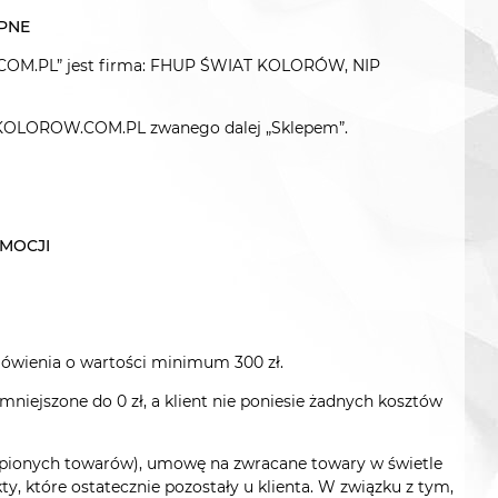
PNE
COM.PL” jest firma: FHUP ŚWIAT KOLORÓW, NIP
-KOLOROW.COM.PL zwanego dalej „Sklepem”.
OMOCJI
amówienia o wartości minimum 300 zł.
niejszone do 0 zł, a klient nie poniesie żadnych kosztów
kupionych towarów), umowę na zwracane towary w świetle
y, które ostatecznie pozostały u klienta. W związku z tym,