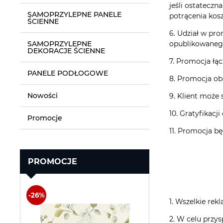
jeśli ostatecz
SAMOPRZYLEPNE PANELE
potrącenia kosz
ŚCIENNE
6. Udział w pr
SAMOPRZYLEPNE
opublikowaneg
DEKORACJE ŚCIENNE
7. Promocja łą
PANELE PODŁOGOWE
8. Promocja ob
Nowości
9. Klient może 
10. Gratyfikac
Promocje
11. Promocja bę
PROMOCJE
1. Wszelkie re
2. W celu przys