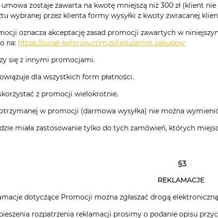
na umowa zostaje zawarta na kwotę mniejszą niż 300 zł (klient n
tu wybranej przez klienta formy wysyłki z kwoty zwracanej klien
omocji oznacza akceptację zasad promocji zawartych w niniejsz
o na:
https://swiat-kolorow.com.pl/regulamin-zakupow
czy się z innymi promocjami.
owiązuje dla wszystkich form płatności.
skorzystać z promocji wielokrotnie.
ji otrzymanej w promocji (darmowa wysyłka) nie można wymienić
dzie miała zastosowanie tylko do tych zamówień, których miejsc
§3
REKLAMACJE
klamacje dotyczące Promocji można zgłaszać drogą elektroniczną
pieszenia rozpatrzenia reklamacji prosimy o podanie opisu przy