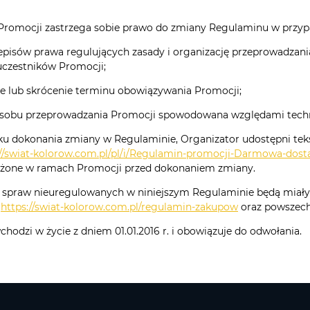
 Promocji zastrzega sobie prawo do zmiany Regulaminu w przypa
pisów prawa regulujących zasady i organizację przeprowadzani
 uczestników Promocji;
e lub skrócenie terminu obowiązywania Promocji;
sobu przeprowadzania Promocji spowodowana względami techn
 dokonania zmiany w Regulaminie, Organizator udostępni tekst
://swiat-kolorow.com.pl/pl/i/Regulamin-promocji-Darmowa-dost
ożone w ramach Promocji przed dokonaniem zmiany.
h spraw nieuregulowanych w niniejszym Regulaminie będą miał
a
https://swiat-kolorow.com.pl/regulamin-zakupow
oraz powszech
hodzi w życie z dniem 01.01.2016 r. i obowiązuje do odwołania.