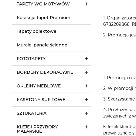
TAPETY WG MOTYWÓW
Kolekcje tapet Premium
1. Organizato
6782209868, R
Tapety obiektowe
2. Promocja j
Murale, panele ścienne
FOTOTAPETY
BORDERY DEKORACYJNE
1. Promocja roz
OKLEINY MEBLOWE
2. W promocji 
3. Skorzystanie
KASETONY SUFITOWE
4. Po złożeniu 
SZTUKATERIA
związanych z w
5.Jeżeli klien
KLEJE I PRZYBORY
MALARSKIE
prawa uznaje si