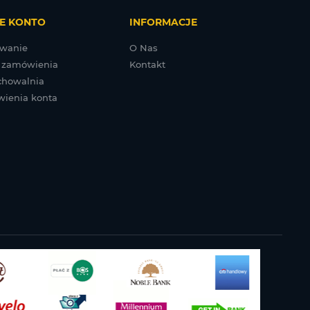
E KONTO
INFORMACJE
wanie
O Nas
 zamówienia
Kontakt
chowalnia
wienia konta