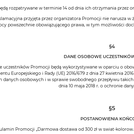
będą rozpatrywane w terminie 14 od dnia ich otrzymania przez o
klamacyjna przyjęta przez organizatora Promocji nie narusza w
ocy powszechnie obowiązującego prawa, w tym możliwości doc
§4
 BOTANIQUE
TAPETA WF121048 WALL FABRIC
Tape
DANE OSOBOWE UCZESTNIKÓW
uczestników Promocji będą wykorzystywane w oparciu o obowi
 zł
86,00 zł
entu Europejskiego i Rady (UE) 2016/679 z dnia 27 kwietnia 2016
106,80 zł
125,00 zł
m danych osobowych i w sprawie swobodnego przepływu takich 
Cena regularna:
Cena 
dnia 10 maja 2018 r. o ochronie da
SZYKA
DO KOSZYKA
§5
POSTANOWIENIA KOŃ
gulamin Promocji „Darmowa dostawa od 300 zł w swiat-kolorow.co