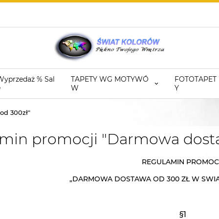
Wyprzedaż % Sal
TAPETY WG MOTYWÓ
FOTOTAPET
e
W
Y
od 300zł"
min promocji "Darmowa dosta
REGULAMIN PROMOC
„DARMOWA DOSTAWA OD 300 ZŁ W SWI
§1