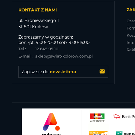
ZA
KONTAKT Z NAMI
ul. Broniewskiego 1
Czas
31-801 Kraków
For
Kos
Zapraszamy w godzinach:
pon -pt: 9:00-20:00 sob: 9:00-15:00
Inte
Tel.:
12 645 95 10
Rek
E-mail:
sklep@swiat-kolorow.com.pl
Zapisz się do 
newslettera