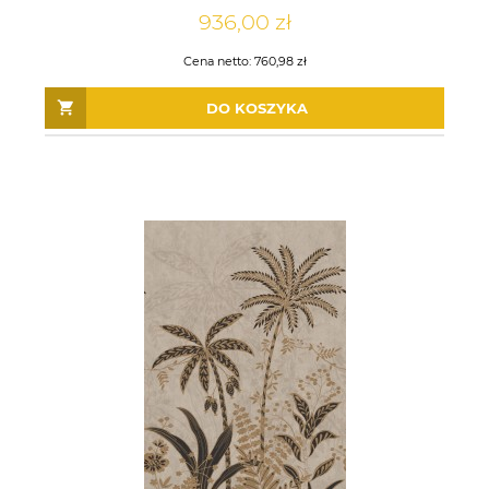
936,00 zł
Cena netto:
760,98 zł
DO KOSZYKA
Tapeta Obiektowa Vinylpex
Tapeta Obiektowa Vinylpex
HUGO-W-11-353 / W11,353
HARRY-W-01-475 / W01,475
142,50 zł
196,50 zł