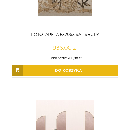
DO KOSZYKA
DO KOSZYKA
FOTOTAPETA 552065 SALISBURY
936,00 zł
Cena netto:
760,98 zł
DO KOSZYKA
TAPETA 10450-15 MELANGE /
TAPETA TP422402 TAPESTRY
27140