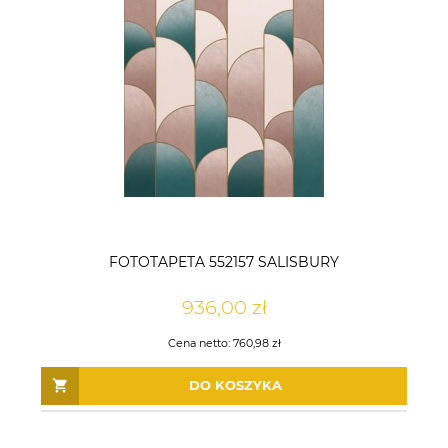
67,50 zł
95,00 zł
73,50 zł
125,00 zł
Cena regularna:
Cena regularna:
DO KOSZYKA
DO KOSZYKA
FOTOTAPETA 552157 SALISBURY
936,00 zł
Cena netto:
760,98 zł
DO KOSZYKA