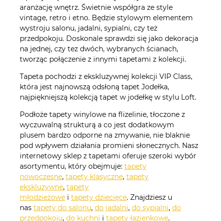
aranżację wnętrz. Świetnie współgra ze style
vintage, retro i etno. Będzie stylowym elementem
wystroju salonu, jadalni, sypialni, czy też
przedpokoju. Doskonale sprawdzi się jako dekoracja
na jednej, czy tez dwóch, wybranych ścianach,
tworząc połączenie z innymi tapetami z kolekcji.
Tapeta pochodzi z ekskluzywnej kolekcji VIP Class,
która jest najnowszą odsłoną tapet Jodełka,
najpiękniejszą kolekcją tapet w jodełkę w stylu Loft.
Podłoże tapety winylowe na flizelinie, tłoczone z
wyczuwalną strukturą a co jest dodatkowym
plusem bardzo odporne na zmywanie, nie blaknie
pod wpływem działania promieni słonecznych. Nasz
internetowy sklep z tapetami oferuje szeroki wybór
asortymentu, który obejmuje:
tapety
nowoczesne
,
tapety klasyczne
,
tapety
ekskluzywne
,
tapety
młodzieżowe
i
tapety dziecięce
. Znajdziesz u
nas
tapety do salonu
,
do jadalni
,
do sypialni
,
do
przedpokoju
,
do kuchni
i
tapety łazienkowe
.