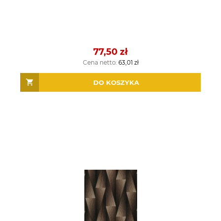
77,50 zł
Cena netto:
63,01 zł
DO KOSZYKA