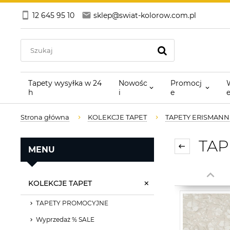
12 645 95 10
sklep@swiat-kolorow.com.pl
Tapety wysyłka w 24
Nowośc
Promocj
h
i
e
Strona główna
KOLEKCJE TAPET
TAPETY ERISMANN
TAPE
MENU
KOLEKCJE TAPET
TAPETY PROMOCYJNE
Wyprzedaż % SALE