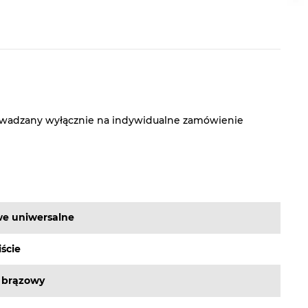
owadzany wyłącznie na indywidualne zamówienie
e uniwersalne
iście
 brązowy