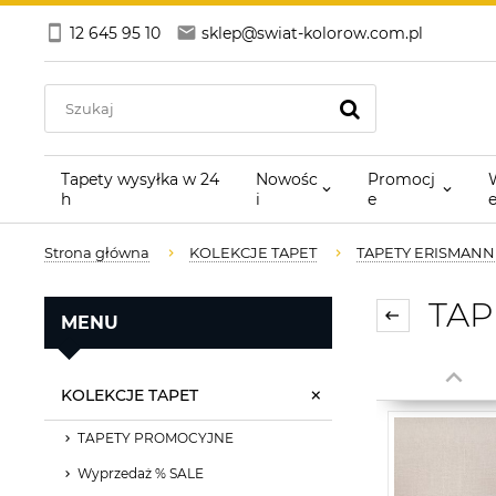
12 645 95 10
sklep@swiat-kolorow.com.pl
Tapety wysyłka w 24
Nowośc
Promocj
h
i
e
Strona główna
KOLEKCJE TAPET
TAPETY ERISMANN
TAPE
MENU
KOLEKCJE TAPET
TAPETY PROMOCYJNE
Wyprzedaż % SALE