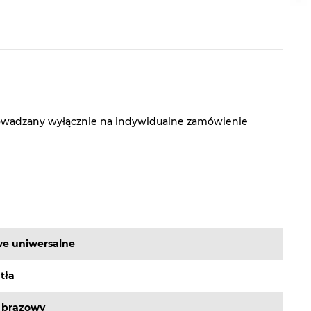
rowadzany wyłącznie na indywidualne zamówienie
e uniwersalne
tła
 brązowy