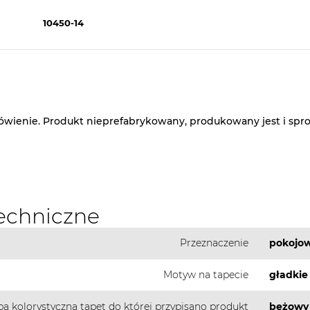
10450-14
ówienie. Produkt nieprefabrykowany, produkowany jest i sp
echniczne
Przeznaczenie
pokojow
Motyw na tapecie
gładkie 
pa kolorystyczna tapet do której przypisano produkt
beżowy