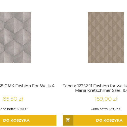
38 GMK Fashion For Walls 4
Tapeta 12252-11 Fashion for wall
Maria Kretschmer Szer. 1
85,50 zł
159,00 zł
Cena netto:
69,51 zł
Cena netto:
129,27 zł
DO KOSZYKA
DO KOSZYKA