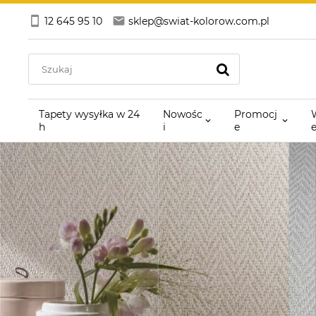
12 645 95 10
sklep@swiat-kolorow.com.pl
Tapety wysyłka w 24
Nowośc
Promocj
h
i
e