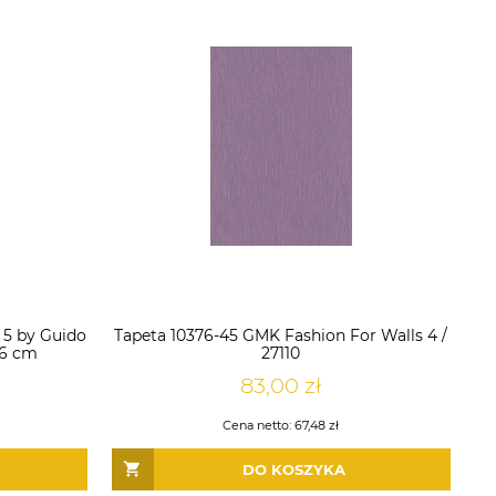
s 5 by Guido
Tapeta 10376-45 GMK Fashion For Walls 4 /
06 cm
27110
83,00 zł
Cena netto:
67,48 zł
DO KOSZYKA