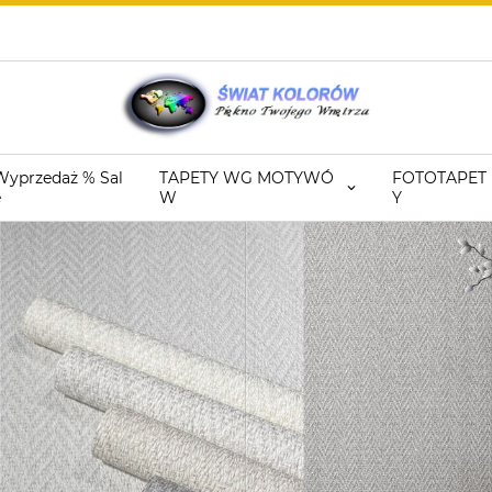
Wyprzedaż % Sal
TAPETY WG MOTYWÓ
FOTOTAPET
e
W
Y