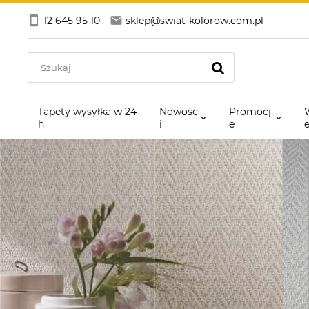
12 645 95 10
sklep@swiat-kolorow.com.pl
Tapety wysyłka w 24
Nowośc
Promocj
h
i
e