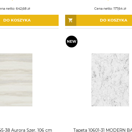
ena netto:
642,68 zł
Cena netto:
177,64 zł
DO KOSZYKA
DO KOSZYKA
5-38 Aurora Szer. 106 cm
Tapeta 10601-31 MODERN 