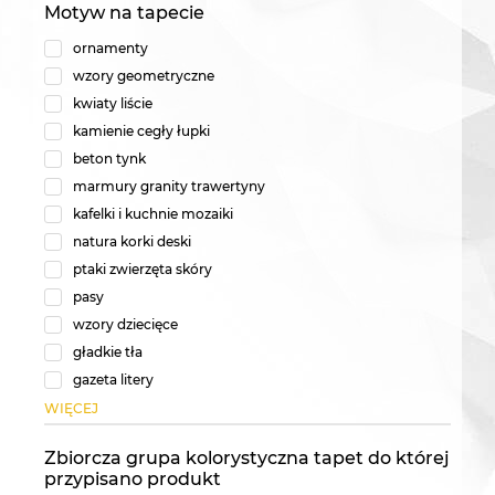
Motyw na tapecie
ornamenty
wzory geometryczne
kwiaty liście
kamienie cegły łupki
beton tynk
marmury granity trawertyny
kafelki i kuchnie mozaiki
natura korki deski
ptaki zwierzęta skóry
pasy
wzory dziecięce
gładkie tła
gazeta litery
WIĘCEJ
Zbiorcza grupa kolorystyczna tapet do której
przypisano produkt