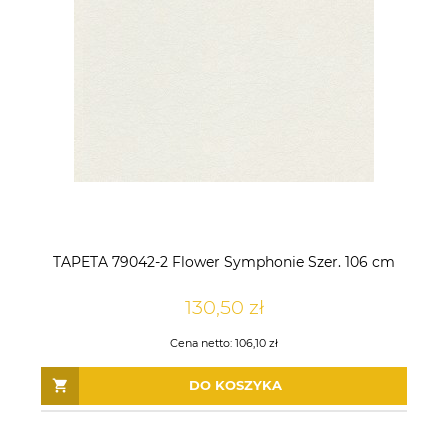
TAPETA 79042-2 Flower Symphonie Szer. 106 cm
130,50 zł
Tapeta Obiektowa Vinylpex
Tapeta Obiektowa Vinylpex
HUGO-W-11-353 / W11,353
HARRY-W-01-475 / W01,475
Cena netto:
106,10 zł
142,50 zł
196,50 zł
DO KOSZYKA
DO KOSZYKA
DO KOSZYKA