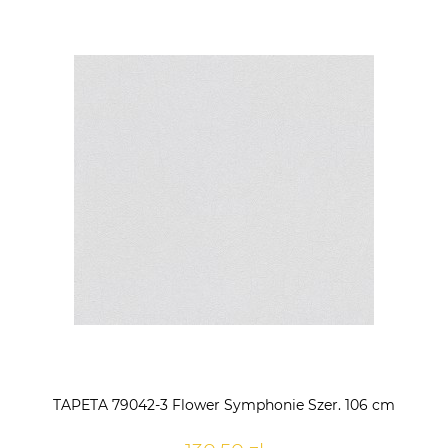
TAPETA 10510-31 SECRET
TAPETA A13702 ELEGANCE
GARDEN
Wyprzedaż 1 rolka
68,00 zł
48,00 zł
TAPETA 79042-3 Flower Symphonie Szer. 106 cm
70,00 zł
88,00 zł
Cena regularna:
Cena regularna: