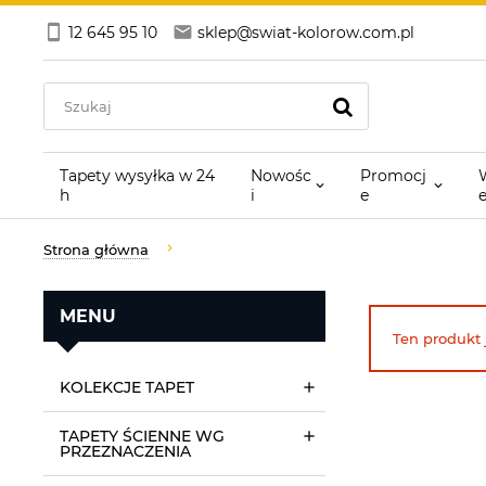
12 645 95 10
sklep@swiat-kolorow.com.pl
Tapety wysyłka w 24
Nowośc
Promocj
h
i
e
Strona główna
MENU
Ten produkt 
KOLEKCJE TAPET
TAPETY ŚCIENNE WG
PRZEZNACZENIA