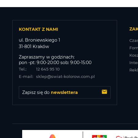
ZA
KONTAKT Z NAMI
ul. Broniewskiego 1
Czas
31-801 Kraków
For
Kos
Zapraszamy w godzinach:
pon -pt: 9:00-20:00 sob: 9:00-15:00
Inte
Tel.:
12 645 95 10
Rek
E-mail:
sklep@swiat-kolorow.com.pl
Zapisz się do 
newslettera