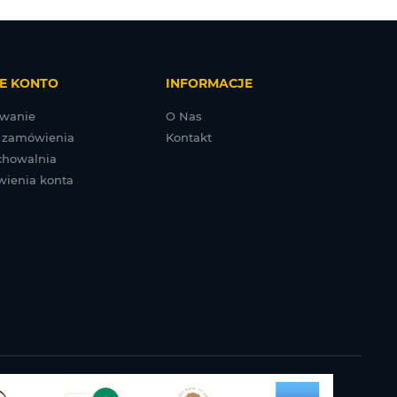
E KONTO
INFORMACJE
wanie
O Nas
 zamówienia
Kontakt
chowalnia
wienia konta