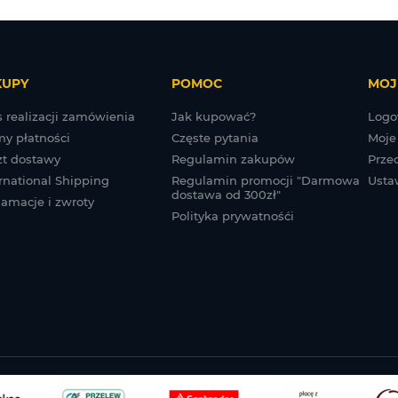
KUPY
POMOC
MOJ
 realizacji zamówienia
Jak kupować?
Logo
my płatności
Częste pytania
Moje
zt dostawy
Regulamin zakupów
Prze
rnational Shipping
Regulamin promocji "Darmowa
Usta
dostawa od 300zł"
lamacje i zwroty
Polityka prywatnośći